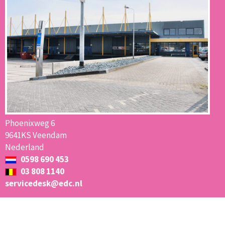
Phoenixweg 6
9641KS Veendam
Nederland
0598 690 453
03 808 1140
servicedesk@edc.nl